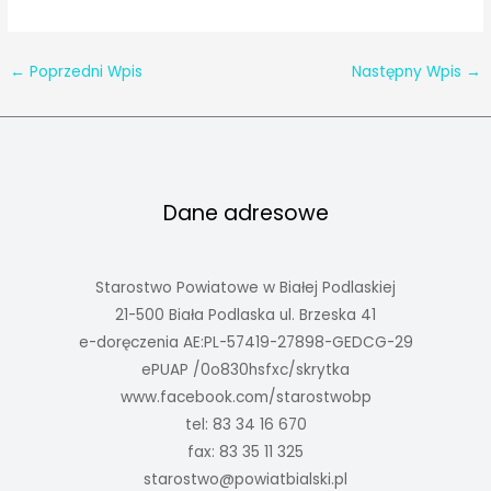
←
Poprzedni Wpis
Następny Wpis
→
Dane adresowe
Starostwo Powiatowe w Białej Podlaskiej
21-500 Biała Podlaska ul. Brzeska 41
e-doręczenia AE:PL-57419-27898-GEDCG-29
ePUAP /0o830hsfxc/skrytka
www.facebook.com/starostwobp
tel: 83 34 16 670
fax: 83 35 11 325
starostwo@powiatbialski.pl