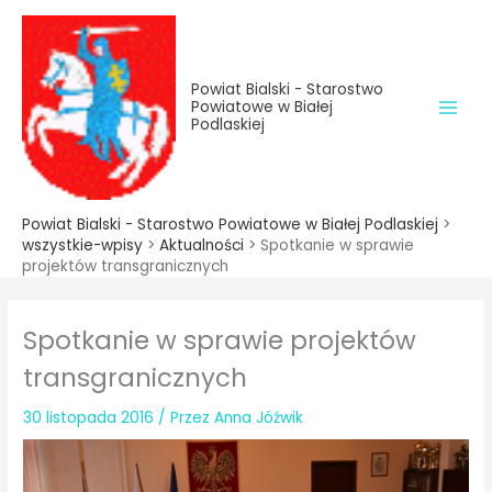
do
Przejdź
treści
do
treści
Powiat Bialski - Starostwo
Powiatowe w Białej
Podlaskiej
Powiat Bialski - Starostwo Powiatowe w Białej Podlaskiej
>
wszystkie-wpisy
>
Aktualności
>
Spotkanie w sprawie
projektów transgranicznych
Spotkanie w sprawie projektów
transgranicznych
30 listopada 2016
/ Przez
Anna Jóźwik