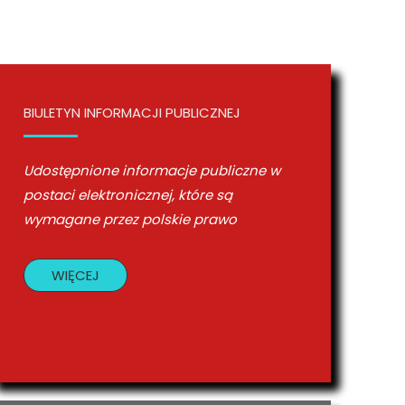
BIULETYN INFORMACJI PUBLICZNEJ
Udostępnione informacje publiczne w
postaci elektronicznej, które są
wymagane przez polskie prawo
WIĘCEJ