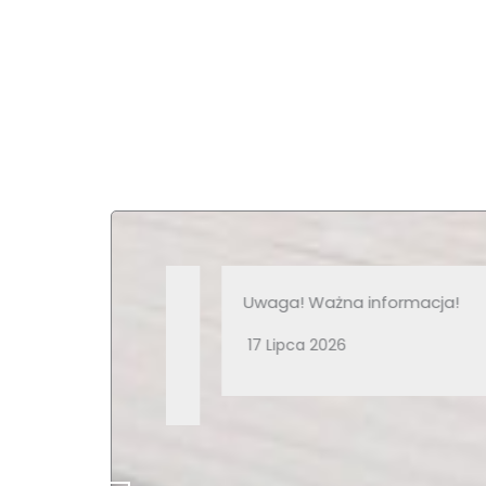
u w konkursie
Uwaga! Ważna informacja!
”
17 Lipca 2026