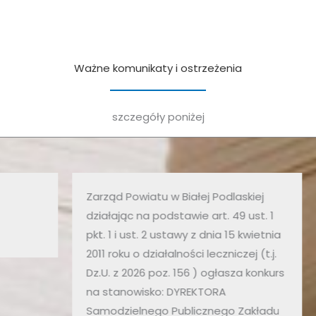
Ważne komunikaty i ostrzeżenia
szczegóły poniżej
Zarząd Powiatu w Białej Podlaskiej
NI
działając na podstawie art. 49 ust. 1
RA
pkt. 1 i ust. 2 ustawy z dnia 15 kwietnia
LA
2011 roku o działalności leczniczej (t.j.
(A
Dz.U. z 2026 poz. 156 ) ogłasza konkurs
PO
na stanowisko: DYREKTORA
10
Samodzielnego Publicznego Zakładu