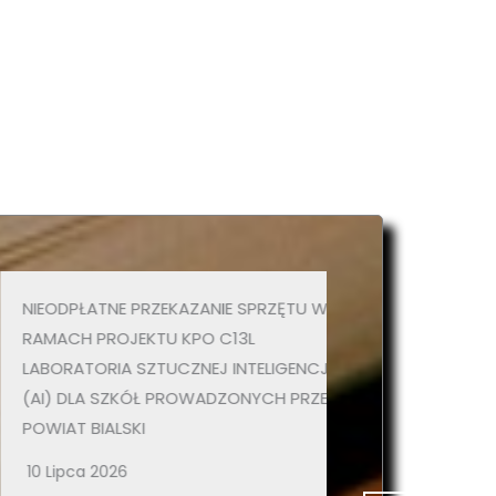
EODPŁATNE PRZEKAZANIE SPRZĘTU W
NIEODPŁATNE PR
MACH PROJEKTU KPO C13L
RAMACH PROJEKT
BORATORIA SZTUCZNEJ INTELIGENCJI
UCZNIÓW SZKÓ
I) DLA SZKÓŁ PROWADZONYCH PRZEZ
PRZEZ POWIAT BI
WIAT BIALSKI
22 Czerwca 2026
 Lipca 2026