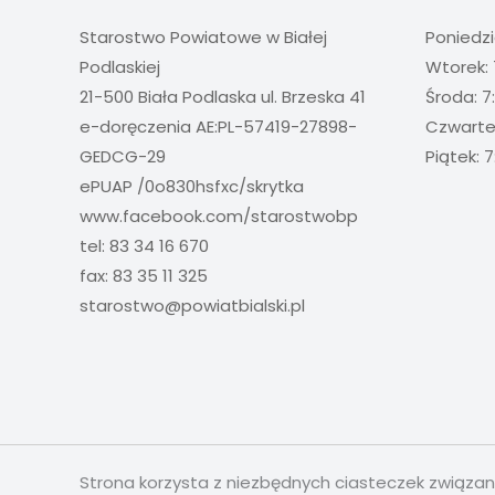
Starostwo Powiatowe w Białej
Poniedzi
Podlaskiej
Wtorek: 
21-500 Biała Podlaska ul. Brzeska 41
Środa: 7
e-doręczenia AE:PL-57419-27898-
Czwartek
GEDCG-29
Piątek: 7
ePUAP /0o830hsfxc/skrytka
www.facebook.com/starostwobp
tel: 83 34 16 670
fax: 83 35 11 325
starostwo@powiatbialski.pl
Strona korzysta z niezbędnych ciasteczek związa