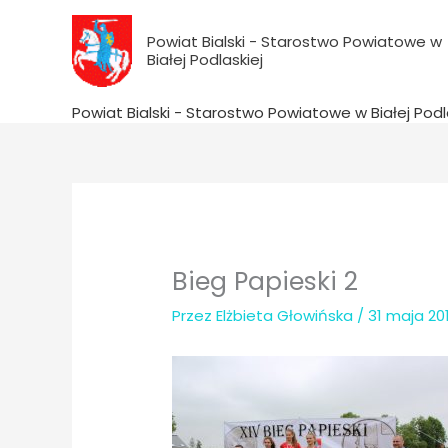
do
Przejdź
treści
do
Powiat Bialski - Starostwo Powiatowe w
Białej Podlaskiej
treści
Powiat Bialski - Starostwo Powiatowe w Białej Podl
Bieg Papieski 2
Przez
Elżbieta Głowińska
/
31 maja 20