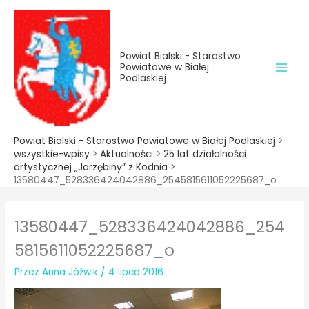
do
Przejdź
treści
do
treści
Powiat Bialski - Starostwo
Powiatowe w Białej
Podlaskiej
Powiat Bialski - Starostwo Powiatowe w Białej Podlaskiej
>
wszystkie-wpisy
>
Aktualności
>
25 lat działalności
artystycznej „Jarzębiny” z Kodnia
>
13580447_528336424042886_2545815611052225687_o
13580447_528336424042886_254
5815611052225687_o
Przez
Anna Jóźwik
/
4 lipca 2016