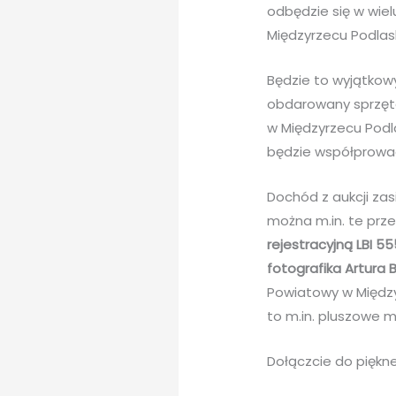
odbędzie się w wiel
Międzyrzecu Podlas
Będzie to wyjątkowy
obdarowany sprzęte
w Międzyrzecu Podla
będzie współprowa
Dochód z aukcji zas
można m.in. te prze
rejestracyjną LBI 
fotografika Artura 
Powiatowy w Między
to m.in. pluszowe mi
Dołączcie do piękne