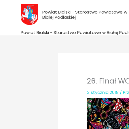
do
Przejdź
treści
do
Powiat Bialski - Starostwo Powiatowe w
Białej Podlaskiej
treści
Powiat Bialski - Starostwo Powiatowe w Białej Podl
26. Finał W
3 stycznia 2018
/ Pr