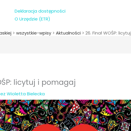
Deklaracja dostępności
O Urzędzie (ETR)
askiej
>
wszystkie-wpisy
>
Aktualności
>
26. Finał WOŚP: licytu
OŚP: licytuj i pomagaj
zez
Wioletta Bielecka