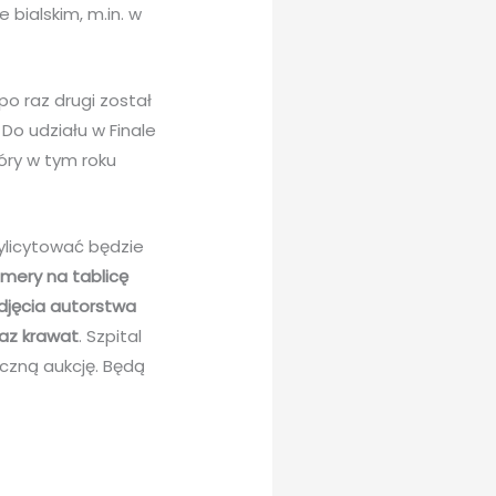
 bialskim, m.in. w
po raz drugi został
o udziału w Finale
tóry w tym roku
wylicytować będzie
numery na tablicę
djęcia autorstwa
raz krawat
. Szpital
czną aukcję. Będą