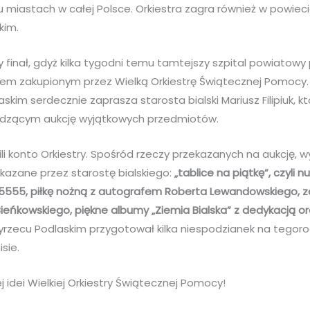
u miastach w całej Polsce. Orkiestra zagra również w powiecie
kim.
 finał, gdyż kilka tygodni temu tamtejszy szpital powiatowy 
m zakupionym przez Wielką Orkiestrę Świątecznej Pomocy. D
skim serdecznie zaprasza starosta bialski Mariusz Filipiuk, k
dzącym aukcję wyjątkowych przedmiotów.
ili konto Orkiestry. Spośród rzeczy przekazanych na aukcję, 
kazane przez starostę bialskiego:
„tablice na piątkę”, czyli 
555555, piłkę nożną z autografem Roberta Lewandowskiego, z
Bieńkowskiego, piękne albumy „Ziemia Bialska” z dedykacją o
rzecu Podlaskim przygotował kilka niespodzianek na tegoro
sie.
j idei Wielkiej Orkiestry Świątecznej Pomocy!