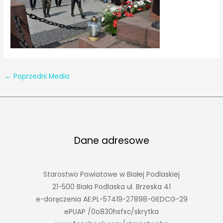
←
Poprzedni Media
Dane adresowe
Starostwo Powiatowe w Białej Podlaskiej
21-500 Biała Podlaska ul. Brzeska 41
e-doręczenia AE:PL-57419-27898-GEDCG-29
ePUAP /0o830hsfxc/skrytka