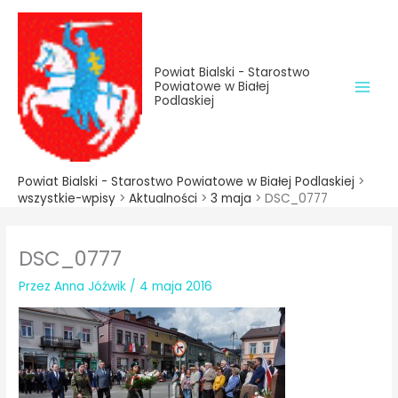
do
Przejdź
treści
do
treści
Powiat Bialski - Starostwo
Powiatowe w Białej
Podlaskiej
Powiat Bialski - Starostwo Powiatowe w Białej Podlaskiej
>
wszystkie-wpisy
>
Aktualności
>
3 maja
>
DSC_0777
DSC_0777
Przez
Anna Jóźwik
/
4 maja 2016