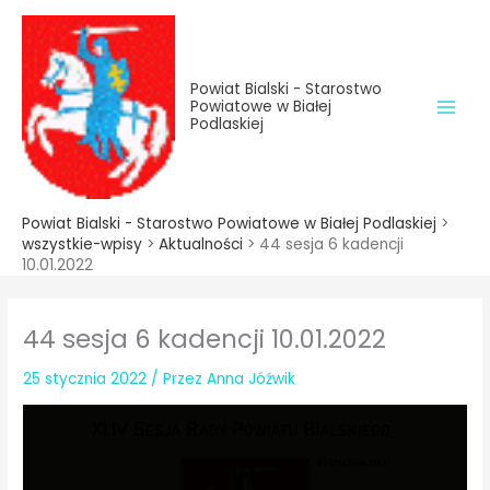
do
Przejdź
treści
do
treści
Powiat Bialski - Starostwo
Powiatowe w Białej
Podlaskiej
Powiat Bialski - Starostwo Powiatowe w Białej Podlaskiej
>
wszystkie-wpisy
>
Aktualności
>
44 sesja 6 kadencji
10.01.2022
44 sesja 6 kadencji 10.01.2022
25 stycznia 2022
/ Przez
Anna Jóźwik