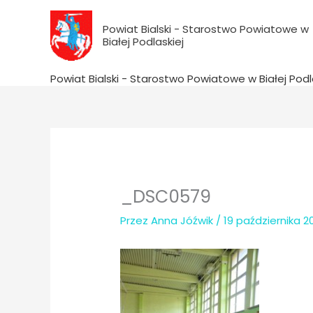
do
Przejdź
treści
do
Powiat Bialski - Starostwo Powiatowe w
Białej Podlaskiej
treści
Powiat Bialski - Starostwo Powiatowe w Białej Podl
_DSC0579
Przez
Anna Jóźwik
/
19 października 2