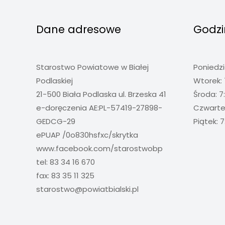
Dane adresowe
Godzi
Starostwo Powiatowe w Białej
Poniedzi
Podlaskiej
Wtorek: 
21-500 Biała Podlaska ul. Brzeska 41
Środa: 7
e-doręczenia AE:PL-57419-27898-
Czwartek
GEDCG-29
Piątek: 7
ePUAP /0o830hsfxc/skrytka
www.facebook.com/starostwobp
tel: 83 34 16 670
fax: 83 35 11 325
starostwo@powiatbialski.pl