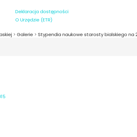
Deklaracja dostępności
O Urzędzie (ETR)
askiej
>
Galerie
>
Stypendia naukowe starosty bialskiego na 2
015