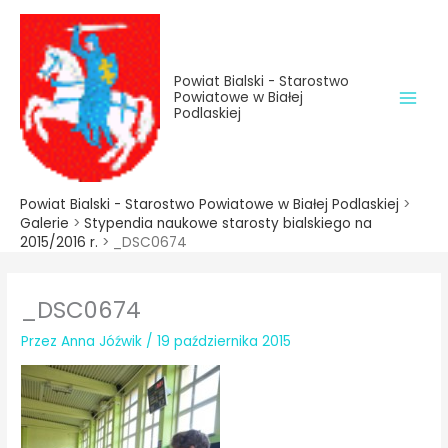
do
Przejdź
treści
do
treści
Powiat Bialski - Starostwo
Powiatowe w Białej
Podlaskiej
Powiat Bialski - Starostwo Powiatowe w Białej Podlaskiej
>
Galerie
>
Stypendia naukowe starosty bialskiego na
2015/2016 r.
>
_DSC0674
_DSC0674
Przez
Anna Jóźwik
/
19 października 2015