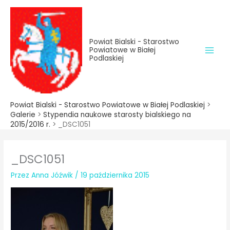
do
Przejdź
treści
do
treści
Powiat Bialski - Starostwo
Powiatowe w Białej
Podlaskiej
Powiat Bialski - Starostwo Powiatowe w Białej Podlaskiej
>
Galerie
>
Stypendia naukowe starosty bialskiego na
2015/2016 r.
>
_DSC1051
_DSC1051
Przez
Anna Jóźwik
/
19 października 2015