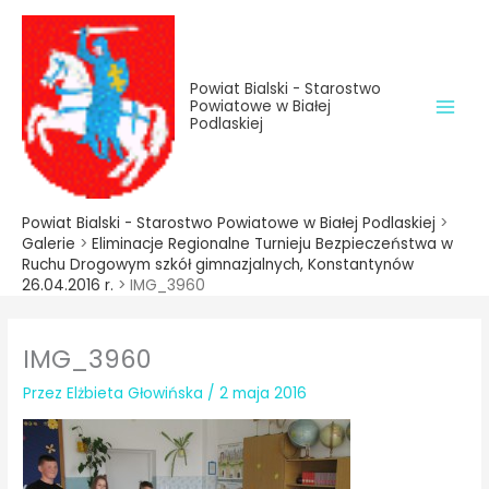
do
Przejdź
treści
do
treści
Powiat Bialski - Starostwo
Powiatowe w Białej
Podlaskiej
Powiat Bialski - Starostwo Powiatowe w Białej Podlaskiej
>
Galerie
>
Eliminacje Regionalne Turnieju Bezpieczeństwa w
Ruchu Drogowym szkół gimnazjalnych, Konstantynów
26.04.2016 r.
>
IMG_3960
IMG_3960
Przez
Elżbieta Głowińska
/
2 maja 2016