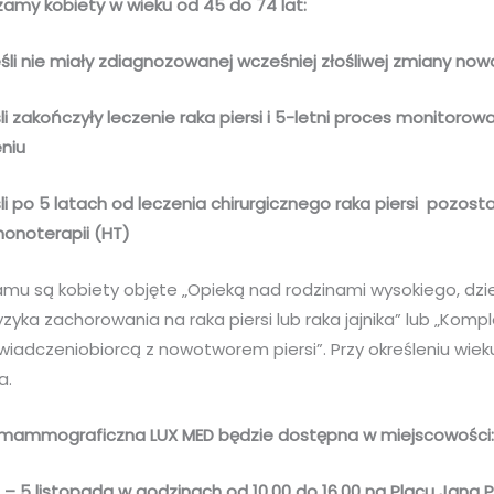
amy kobiety w wieku od 45 do 74 lat:
eśli nie miały zdiagnozowanej wcześniej złośliwej zmiany now
śli zakończyły leczenie raka piersi i 5-letni proces monitorow
niu
śli po 5 latach od leczenia chirurgicznego raka piersi pozosta
monoterapii (HT)
mu są kobiety objęte „Opieką nad rodzinami wysokiego, dzi
yka zachorowania na raka piersi lub raka jajnika” lub „Kom
wiadczeniobiorcą z nowotworem piersi”. Przy określeniu wiek
a.
 mammograficzna LUX MED będzie dostępna w miejscowości
 – 5 listopada w godzinach od 10.00 do 16.00 na Placu Jana P