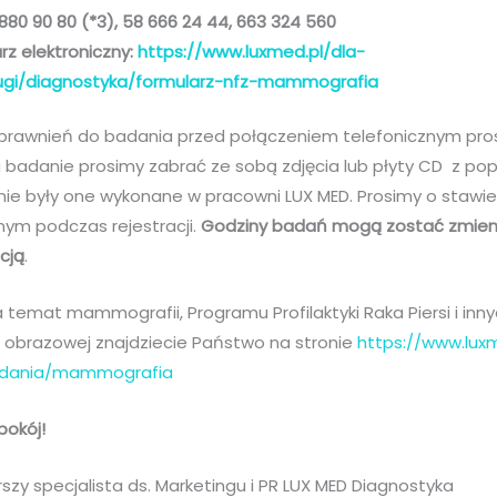
2 880 90 80 (*3), 58 666 24 44, 663 324 560
rz elektroniczny:
https://www.luxmed.pl/dla-
ugi/diagnostyka/formularz-nfz-mammografia
 uprawnień do badania przed połączeniem telefonicznym pr
 badanie prosimy zabrać ze sobą zdjęcia lub płyty CD z po
nie były one wykonane w pracowni LUX MED. Prosimy o stawie
ym podczas rejestracji.
Godziny badań mogą zostać zmien
cją
.
a temat mammografii, Programu Profilaktyki Raka Piersi i inn
i obrazowej znajdziecie Państwo na stronie
https://www.lux
badania/mammografia
pokój!
szy specjalista ds. Marketingu i PR LUX MED Diagnostyka