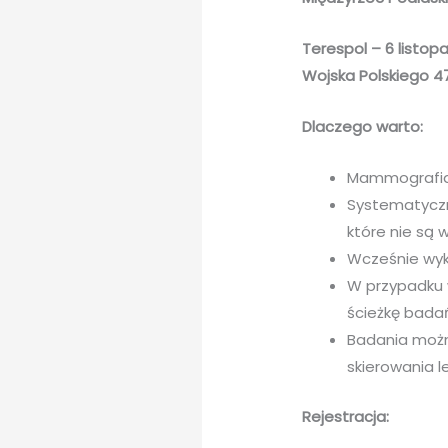
Terespol – 6 listo
Wojska Polskiego 4
Dlaczego warto:
Mammografia j
Systematyczn
które nie są 
Wcześnie wykr
W przypadku w
ścieżkę badań
Badania można
skierowania l
Rejestracja: