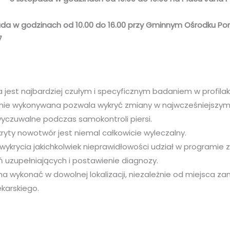
pada w godzinach od 10.00 do 16.00 przy Gminnym Ośrodku Pom
7
est najbardziej czułym i specyficznym badaniem w profilakt
ie wykonywana pozwala wykryć zmiany w najwcześniejszym 
wyczuwalne podczas samokontroli piersi.
yty nowotwór jest niemal całkowicie wyleczalny.
ykrycia jakichkolwiek nieprawidłowości udział w programie 
 uzupełniających i postawienie diagnozy.
 wykonać w dowolnej lokalizacji, niezależnie od miejsca za
ekarskiego.