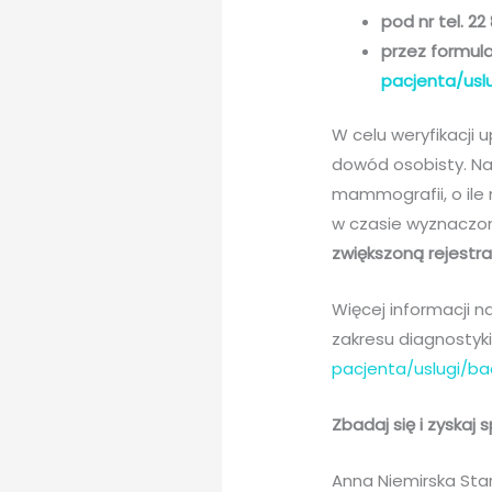
pod nr tel. 2
przez formula
pacjenta/usl
W celu weryfikacji
dowód osobisty. Na
mammografii, o ile 
w czasie wyznaczon
zwiększoną rejestra
Więcej informacji n
zakresu diagnostyk
pacjenta/uslugi/
Zbadaj się i zyskaj s
Anna Niemirska Star