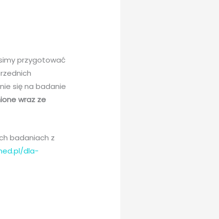
osimy przygotować
przednich
nie się na badanie
ione wraz ze
ych badaniach z
med.pl/dla-