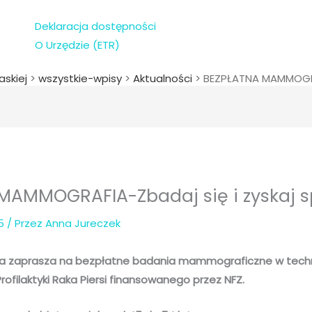
Deklaracja dostępności
O Urzędzie (ETR)
askiej
>
wszystkie-wpisy
>
Aktualności
>
BEZPŁATNA MAMMOGRAF
MAMMOGRAFIA-Zbadaj się i zyskaj s
25
/ Przez
Anna Jureczek
ka zaprasza na bezpłatne badania mammograficzne w techno
filaktyki Raka Piersi finansowanego przez NFZ.