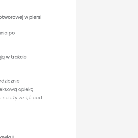
otworowej w piersi
ania po
ją w trakcie
edzicznie
pleksową opieką
u należy wziąć pod
:
awła II