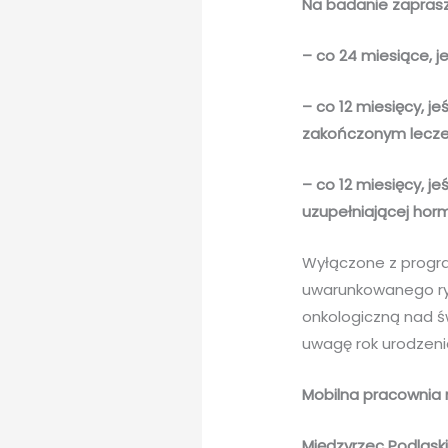
Na badanie zaprasz
– co 24 miesiące, j
– co 12 miesięcy, je
zakończonym lecze
– co 12 miesięcy, je
uzupełniającej hor
Wyłączone z progra
uwarunkowanego ryz
onkologiczną nad ś
uwagę rok urodzeni
Mobilna pracownia
Międzyrzec Podlaski