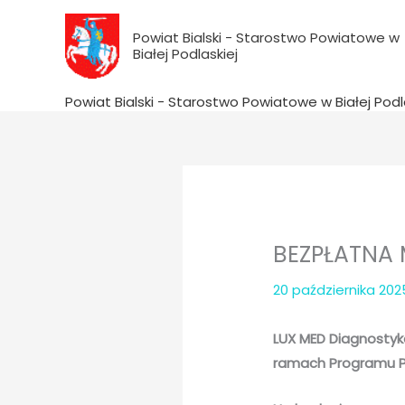
do
Przejdź
treści
do
Powiat Bialski - Starostwo Powiatowe w
Białej Podlaskiej
treści
Powiat Bialski - Starostwo Powiatowe w Białej Podl
BEZPŁATNA 
20 października 20
LUX MED Diagnosty
ramach Programu Pro