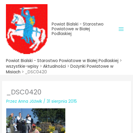
do
Przejdź
treści
do
treści
Powiat Bialski - Starostwo
Powiatowe w Białej
Podlaskiej
Powiat Bialski - Starostwo Powiatowe w Białej Podlaskiej
>
wszystkie-wpisy
>
Aktualności
>
Dożynki Powiatowe w
Misiach
>
_DSC0420
_DSC0420
Przez
Anna Jóźwik
/
31 sierpnia 2015