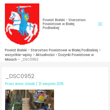
do
Przejdź
treści
do
treści
Powiat Bialski - Starostwo
Powiatowe w Białej
Podlaskiej
Powiat Bialski - Starostwo Powiatowe w Białej Podlaskiej
>
wszystkie-wpisy
>
Aktualności
>
Dożynki Powiatowe w
Misiach
>
_DSC0952
_DSC0952
Przez
Anna Jóźwik
/
31 sierpnia 2015