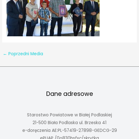
←
Poprzedni Media
Dane adresowe
Starostwo Powiatowe w Białej Podlaskiej
21-500 Biała Podlaska ul. Brzeska 41
e-doręczenia AE:PL-57419-27898-GEDCG-29
ePUAP /0o830hsfxc/skrytka