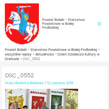
do
Przejdź
treści
do
treści
Powiat Bialski - Starostwo
Powiatowe w Białej
Podlaskiej
Powiat Bialski - Starostwo Powiatowe w Białej Podlaskiej
>
wszystkie-wpisy
>
Aktualności
>
Dzień Działacza Kultury w
Drelowie
>
DSC_0552
DSC_0552
Przez
Wioletta Bielecka
/
12 czerwca 2018