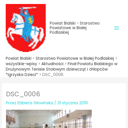
do
Przejdź
treści
do
treści
Powiat Bialski - Starostwo
Powiatowe w Białej
Podlaskiej
Powiat Bialski - Starostwo Powiatowe w Białej Podlaskiej
>
wszystkie-wpisy
>
Aktualności
>
Finał Powiatu Bialskiego w
Drużynowym Tenisie Stołowym dziewcząt i chłopców
*Igrzyska Dzieci*
>
DSC_0006
DSC_0006
Przez
Elżbieta Głowińska
/
31 stycznia 2019