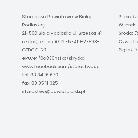
Starostwo Powiatowe w Białej
Poniedzi
Podlaskiej
Wtorek: 
21-500 Biała Podlaska ul. Brzeska 41
Środa: 7
e-doręczenia AE:PL-57419-27898-
Czwartek
GEDCG-29
Piątek: 7
ePUAP /0o830hsfxc/skrytka
www.facebook.com/starostwobp
tel: 83 34 16 670
fax: 83 35 11 325
starostwo@powiatbialski.pl