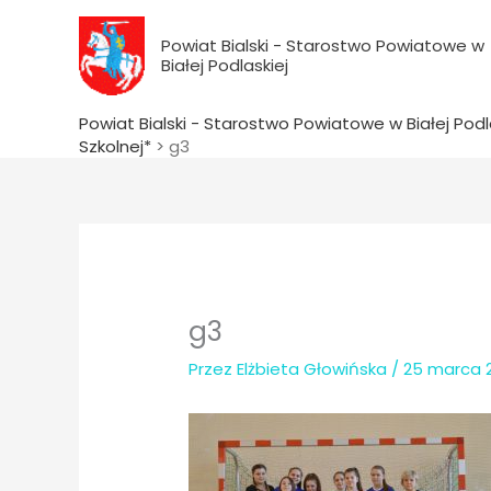
do
Przejdź
treści
do
Powiat Bialski - Starostwo Powiatowe w
Białej Podlaskiej
treści
Powiat Bialski - Starostwo Powiatowe w Białej Podl
Szkolnej*
>
g3
g3
Przez
Elżbieta Głowińska
/
25 marca 