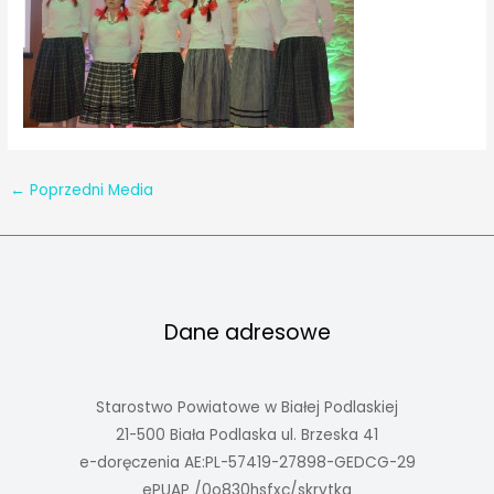
←
Poprzedni Media
Dane adresowe
Starostwo Powiatowe w Białej Podlaskiej
21-500 Biała Podlaska ul. Brzeska 41
e-doręczenia AE:PL-57419-27898-GEDCG-29
ePUAP /0o830hsfxc/skrytka