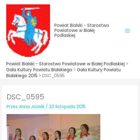
do
Przejdź
treści
do
treści
Powiat Bialski - Starostwo
Powiatowe w Białej
Podlaskiej
Powiat Bialski - Starostwo Powiatowe w Białej Podlaskiej
>
Gala Kultury Powiatu Bialskiego
>
Gala Kultury Powiatu
Bialskiego 2015
>
DSC_0595
DSC_0595
Przez
Anna Jóźwik
/
23 listopada 2015