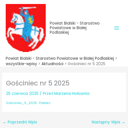
do
Przejdź
treści
do
treści
Powiat Bialski - Starostwo
Powiatowe w Białej
Podlaskiej
Powiat Bialski - Starostwo Powiatowe w Białej Podlaskiej
>
wszystkie-wpisy
>
Aktualności
>
Gościniec nr 5 2025
Gościniec nr 5 2025
25 czerwca 2025
/ Przez
Marzena Hołownia
Gościniec_5_2025
Pobierz
←
Poprzedni Wpis
Następny Wpis
→