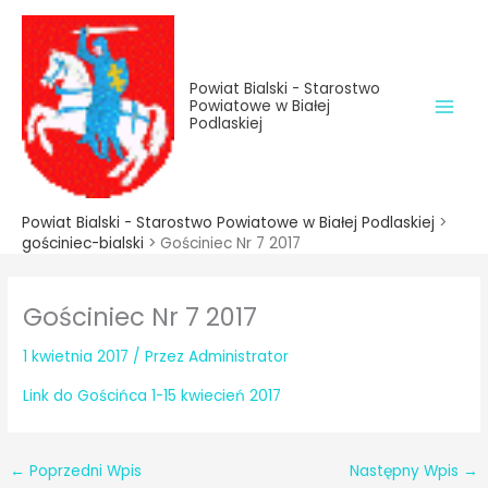
do
Przejdź
treści
do
treści
Powiat Bialski - Starostwo
Powiatowe w Białej
Podlaskiej
Powiat Bialski - Starostwo Powiatowe w Białej Podlaskiej
>
gościniec-bialski
>
Gościniec Nr 7 2017
Gościniec Nr 7 2017
1 kwietnia 2017
/ Przez
Administrator
Link do Gościńca 1-15 kwiecień 2017
←
Poprzedni Wpis
Następny Wpis
→