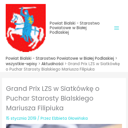
do
Przejdź
treści
do
treści
Powiat Bialski - Starostwo
Powiatowe w Białej
Podlaskiej
Powiat Bialski - Starostwo Powiatowe w Białej Podlaskiej
>
wszystkie-wpisy
>
Aktualności
>
Grand Prix LZS w Siatkówkę
o Puchar Starosty Bialskiego Mariusza Filipiuka
Grand Prix LZS w Siatkówkę o
Puchar Starosty Bialskiego
Mariusza Filipiuka
15 stycznia 2019
/ Przez
Elżbieta Głowińska