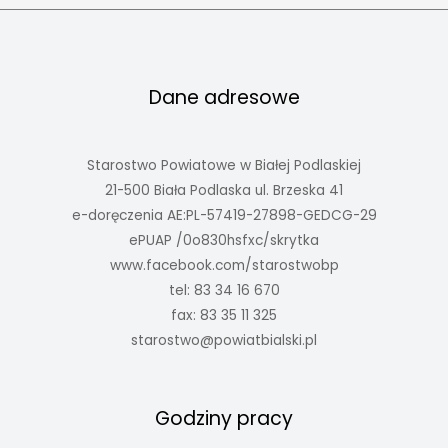
Dane adresowe
Starostwo Powiatowe w Białej Podlaskiej
21-500 Biała Podlaska ul. Brzeska 41
e-doręczenia AE:PL-57419-27898-GEDCG-29
ePUAP /0o830hsfxc/skrytka
www.facebook.com/starostwobp
tel: 83 34 16 670
fax: 83 35 11 325
starostwo@powiatbialski.pl
Godziny pracy