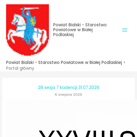
do
Przejdź
treści
do
treści
Powiat Bialski - Starostwo
Powiatowe w Białej
Podlaskiej
Powiat Bialski - Starostwo Powiatowe w Białej Podlaskiej
>
Portal główny
28 sesja 7 kadencji 31.07.2026
6 sierpnia 2026