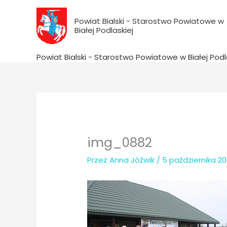
do
Przejdź
treści
do
Powiat Bialski - Starostwo Powiatowe w
Białej Podlaskiej
treści
Powiat Bialski - Starostwo Powiatowe w Białej Podl
img_0882
Przez
Anna Jóźwik
/
5 października 20