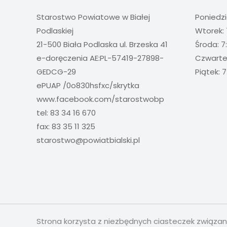
Starostwo Powiatowe w Białej
Poniedzi
Podlaskiej
Wtorek: 
21-500 Biała Podlaska ul. Brzeska 41
Środa: 7
e-doręczenia AE:PL-57419-27898-
Czwartek
GEDCG-29
Piątek: 7
ePUAP /0o830hsfxc/skrytka
www.facebook.com/starostwobp
tel: 83 34 16 670
fax: 83 35 11 325
starostwo@powiatbialski.pl
Strona korzysta z niezbędnych ciasteczek związa