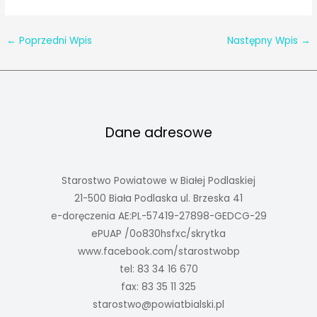
←
Poprzedni Wpis
Następny Wpis
→
Dane adresowe
Starostwo Powiatowe w Białej Podlaskiej
21-500 Biała Podlaska ul. Brzeska 41
e-doręczenia AE:PL-57419-27898-GEDCG-29
ePUAP /0o830hsfxc/skrytka
www.facebook.com/starostwobp
tel: 83 34 16 670
fax: 83 35 11 325
starostwo@powiatbialski.pl