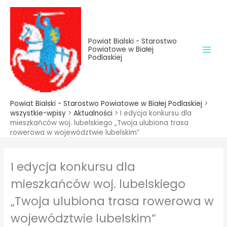
do
Przejdź
treści
do
treści
Powiat Bialski - Starostwo
Powiatowe w Białej
Podlaskiej
Powiat Bialski - Starostwo Powiatowe w Białej Podlaskiej
>
wszystkie-wpisy
>
Aktualności
>
I edycja konkursu dla
mieszkańców woj. lubelskiego „Twoja ulubiona trasa
rowerowa w województwie lubelskim”
I edycja konkursu dla
mieszkańców woj. lubelskiego
„Twoja ulubiona trasa rowerowa w
województwie lubelskim”