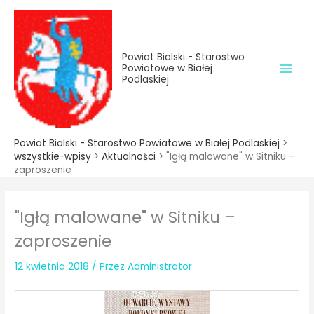
do
Przejdź
treści
do
treści
Powiat Bialski - Starostwo
Powiatowe w Białej
Podlaskiej
Powiat Bialski - Starostwo Powiatowe w Białej Podlaskiej
>
wszystkie-wpisy
>
Aktualności
>
"Igłą malowane" w Sitniku –
zaproszenie
"Igłą malowane" w Sitniku –
zaproszenie
12 kwietnia 2018
/ Przez
Administrator