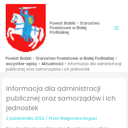
do
Przejdź
treści
do
treści
Powiat Bialski - Starostwo
Powiatowe w Białej
Podlaskiej
Powiat Bialski - Starostwo Powiatowe w Białej Podlaskiej
>
wszystkie-wpisy
>
Aktualności
>
Informacja dla administracji
publicznej oraz samorządów i ich jednostek
Informacja dla administracji
publicznej oraz samorządów i ich
jednostek
2 października 2024
/ Przez
Małgorzata Bogusz