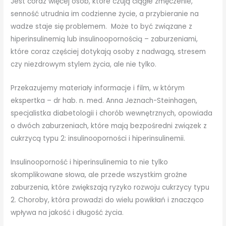
Jest coraz więcej osób, które czują ciągłe zmęczenie,
senność utrudnia im codzienne życie, a przybieranie na
wadze staje się problemem. Może to być związane z
hiperinsulinemią lub insulinoopornością – zaburzeniami,
które coraz częściej dotykają osoby z nadwagą, stresem
czy niezdrowym stylem życia, ale nie tylko.
Przekazujemy materiały informacje i film, w którym
ekspertka – dr hab. n. med. Anna Jeznach-Steinhagen,
specjalistka diabetologii i chorób wewnętrznych, opowiada
o dwóch zaburzeniach, które mają bezpośredni związek z
cukrzycą typu 2: insulinooporności i hiperinsulinemii.
Insulinooporność i hiperinsulinemia to nie tylko
skomplikowane słowa, ale przede wszystkim groźne
zaburzenia, które zwiększają ryzyko rozwoju cukrzycy typu
2. Choroby, która prowadzi do wielu powikłań i znacząco
wpływa na jakość i długość życia.