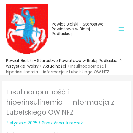
do
Przejdź
treści
do
treści
Powiat Bialski - Starostwo
Powiatowe w Białej
Podlaskiej
Powiat Bialski - Starostwo Powiatowe w Białej Podlaskiej
>
wszystkie-wpisy
>
Aktualności
>
Insulinooporność i
hiperinsulinemia – informacja z Lubelskiego OW NFZ
Insulinooporność i
hiperinsulinemia – informacja z
Lubelskiego OW NFZ
3 stycznia 2025
/ Przez
Anna Jureczek