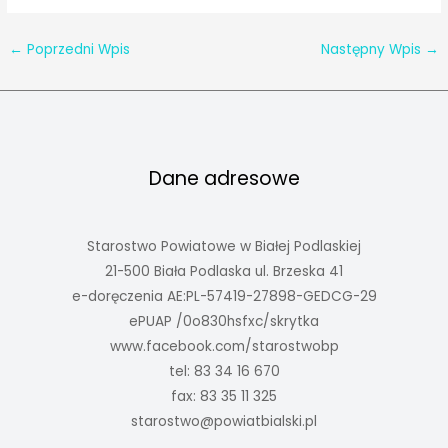
←
Poprzedni Wpis
Następny Wpis
→
Dane adresowe
Starostwo Powiatowe w Białej Podlaskiej
21-500 Biała Podlaska ul. Brzeska 41
e-doręczenia AE:PL-57419-27898-GEDCG-29
ePUAP /0o830hsfxc/skrytka
www.facebook.com/starostwobp
tel: 83 34 16 670
fax: 83 35 11 325
starostwo@powiatbialski.pl