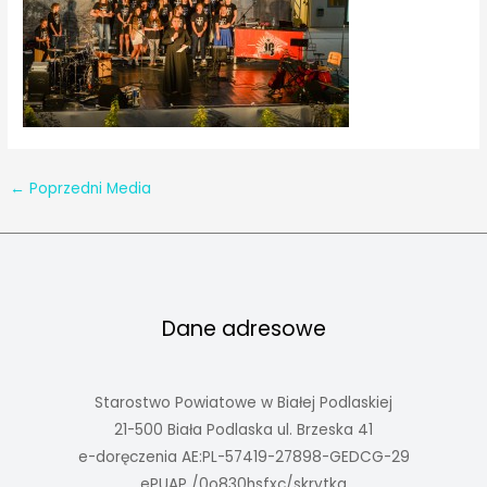
←
Poprzedni Media
Dane adresowe
Starostwo Powiatowe w Białej Podlaskiej
21-500 Biała Podlaska ul. Brzeska 41
e-doręczenia AE:PL-57419-27898-GEDCG-29
ePUAP /0o830hsfxc/skrytka