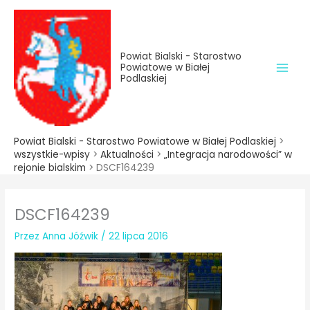
do
Przejdź
treści
do
treści
Powiat Bialski - Starostwo
Powiatowe w Białej
Podlaskiej
Powiat Bialski - Starostwo Powiatowe w Białej Podlaskiej
>
wszystkie-wpisy
>
Aktualności
>
„Integracja narodowości” w
rejonie bialskim
>
DSCF164239
DSCF164239
Przez
Anna Jóźwik
/
22 lipca 2016