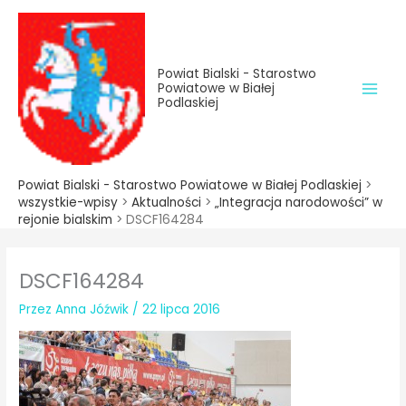
do
Przejdź
treści
do
treści
Powiat Bialski - Starostwo
Powiatowe w Białej
Podlaskiej
Powiat Bialski - Starostwo Powiatowe w Białej Podlaskiej
>
wszystkie-wpisy
>
Aktualności
>
„Integracja narodowości” w
rejonie bialskim
>
DSCF164284
DSCF164284
Przez
Anna Jóźwik
/
22 lipca 2016