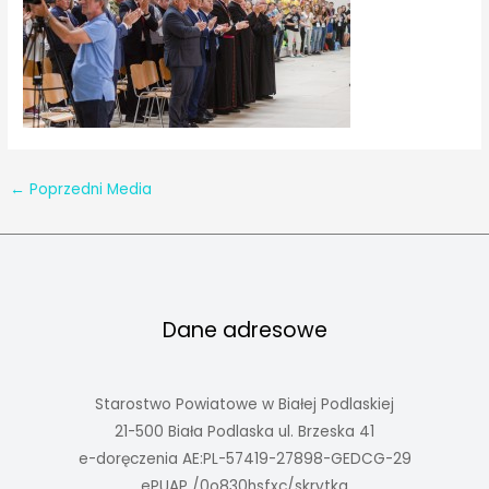
←
Poprzedni Media
Dane adresowe
Starostwo Powiatowe w Białej Podlaskiej
21-500 Biała Podlaska ul. Brzeska 41
e-doręczenia AE:PL-57419-27898-GEDCG-29
ePUAP /0o830hsfxc/skrytka