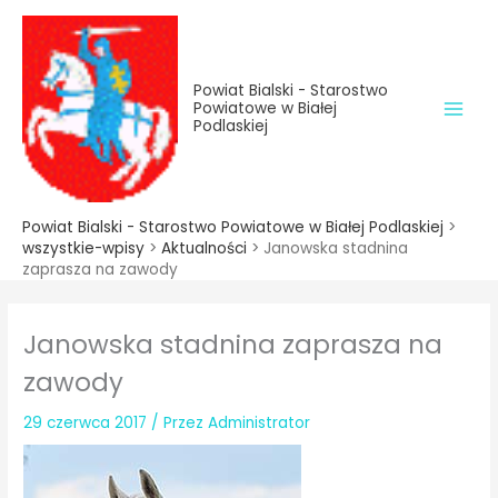
do
Przejdź
treści
do
treści
Powiat Bialski - Starostwo
Powiatowe w Białej
Podlaskiej
Powiat Bialski - Starostwo Powiatowe w Białej Podlaskiej
>
wszystkie-wpisy
>
Aktualności
>
Janowska stadnina
zaprasza na zawody
Janowska stadnina zaprasza na
zawody
29 czerwca 2017
/ Przez
Administrator