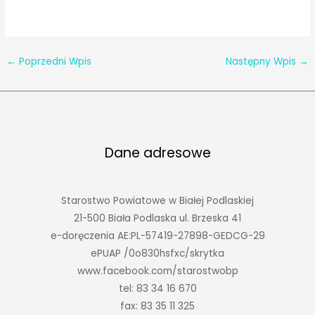
←
Poprzedni Wpis
Następny Wpis
→
Dane adresowe
Starostwo Powiatowe w Białej Podlaskiej
21-500 Biała Podlaska ul. Brzeska 41
e-doręczenia AE:PL-57419-27898-GEDCG-29
ePUAP /0o830hsfxc/skrytka
www.facebook.com/starostwobp
tel: 83 34 16 670
fax: 83 35 11 325