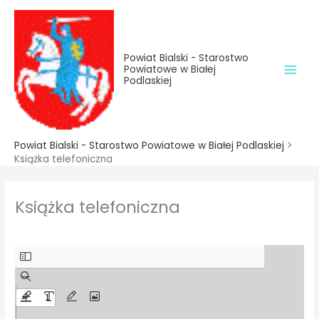
do
Przejdź
treści
do
treści
Powiat Bialski - Starostwo
Powiatowe w Białej
Podlaskiej
Powiat Bialski - Starostwo Powiatowe w Białej Podlaskiej
>
Książka telefoniczna
Książka telefoniczna