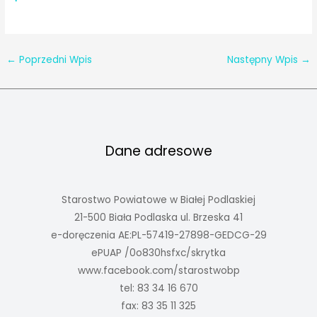
←
Poprzedni Wpis
Następny Wpis
→
Dane adresowe
Starostwo Powiatowe w Białej Podlaskiej
21-500 Biała Podlaska ul. Brzeska 41
e-doręczenia AE:PL-57419-27898-GEDCG-29
ePUAP /0o830hsfxc/skrytka
www.facebook.com/starostwobp
tel: 83 34 16 670
fax: 83 35 11 325