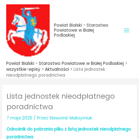
do
Przejdź
treści
do
treści
Powiat Bialski - Starostwo
Powiatowe w Białej
Podlaskiej
Powiat Bialski - Starostwo Powiatowe w Białej Podlaskiej
>
wszystkie-wpisy
>
Aktualności
>
Lista jednostek
nieodpłatnego poradnictwa
Lista jednostek nieodpłatnego
poradnictwa
7 maja 2025
/ Przez
Sławomir Maksymiuk
Odnośnik do pobrania pliku z listą jednostek nieodpłatnego
poradnictwa