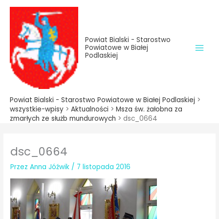
do
Przejdź
treści
do
treści
Powiat Bialski - Starostwo
Powiatowe w Białej
Podlaskiej
Powiat Bialski - Starostwo Powiatowe w Białej Podlaskiej
>
wszystkie-wpisy
>
Aktualności
>
Msza św. żałobna za
zmarłych ze służb mundurowych
>
dsc_0664
dsc_0664
Przez
Anna Jóźwik
/
7 listopada 2016