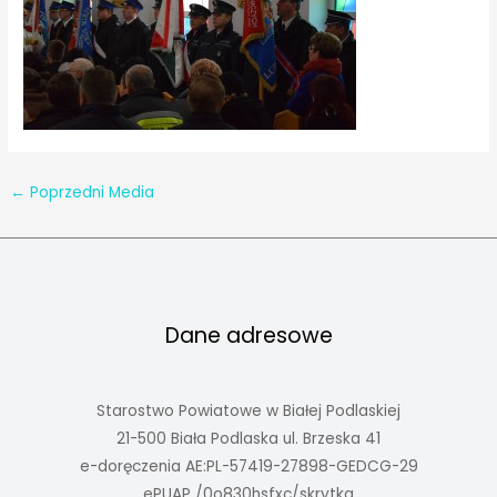
←
Poprzedni Media
Dane adresowe
Starostwo Powiatowe w Białej Podlaskiej
21-500 Biała Podlaska ul. Brzeska 41
e-doręczenia AE:PL-57419-27898-GEDCG-29
ePUAP /0o830hsfxc/skrytka