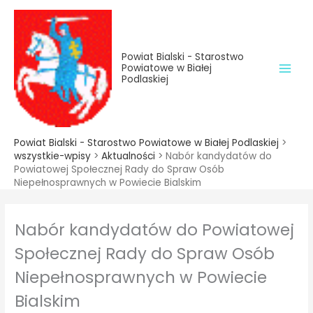
do
Przejdź
treści
do
treści
Powiat Bialski - Starostwo
Powiatowe w Białej
Podlaskiej
Powiat Bialski - Starostwo Powiatowe w Białej Podlaskiej
>
wszystkie-wpisy
>
Aktualności
>
Nabór kandydatów do
Powiatowej Społecznej Rady do Spraw Osób
Niepełnosprawnych w Powiecie Bialskim
Nabór kandydatów do Powiatowej
Społecznej Rady do Spraw Osób
Niepełnosprawnych w Powiecie
Bialskim