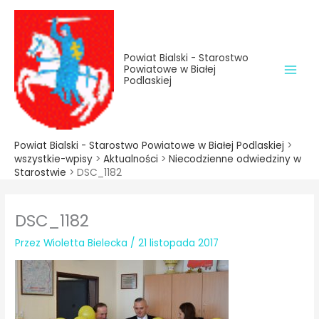
do
Przejdź
treści
do
treści
Powiat Bialski - Starostwo
Powiatowe w Białej
Podlaskiej
Powiat Bialski - Starostwo Powiatowe w Białej Podlaskiej
>
wszystkie-wpisy
>
Aktualności
>
Niecodzienne odwiedziny w
Starostwie
>
DSC_1182
DSC_1182
Przez
Wioletta Bielecka
/
21 listopada 2017