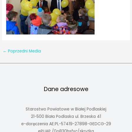
←
Poprzedni Media
Dane adresowe
Starostwo Powiatowe w Białej Podlaskiej
21-500 Biała Podlaska ul. Brzeska 41
e-doręczenia AE:PL-57419-27898-GEDCG-29
ePUAP /0o830hsfxc/skrytka