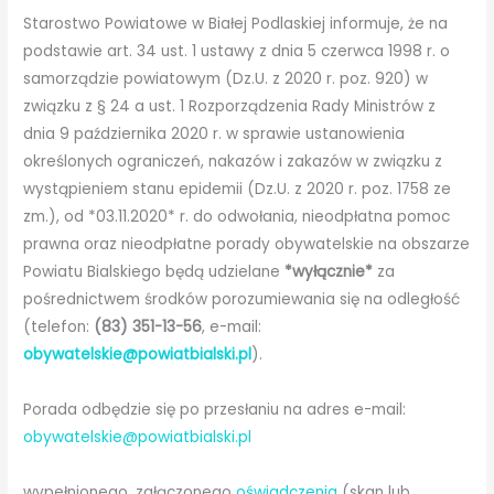
Starostwo Powiatowe w Białej Podlaskiej informuje, że na
podstawie art. 34 ust. 1 ustawy z dnia 5 czerwca 1998 r. o
samorządzie powiatowym (Dz.U. z 2020 r. poz. 920) w
związku z § 24 a ust. 1 Rozporządzenia Rady Ministrów z
dnia 9 października 2020 r. w sprawie ustanowienia
określonych ograniczeń, nakazów i zakazów w związku z
wystąpieniem stanu epidemii (Dz.U. z 2020 r. poz. 1758 ze
zm.), od *03.11.2020* r. do odwołania, nieodpłatna pomoc
prawna oraz nieodpłatne porady obywatelskie na obszarze
Powiatu Bialskiego będą udzielane
*wyłącznie*
za
pośrednictwem środków porozumiewania się na odległość
(telefon:
(83) 351-13-56
, e-mail:
obywatelskie@powiatbialski.pl
).
Porada odbędzie się po przesłaniu na adres e-mail:
obywatelskie@powiatbialski.pl
wypełnionego, załączonego
oświadczenia
(skan lub