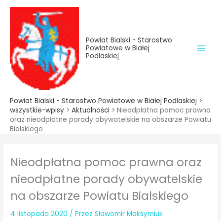
do
Przejdź
treści
do
treści
Powiat Bialski - Starostwo
Powiatowe w Białej
Podlaskiej
Powiat Bialski - Starostwo Powiatowe w Białej Podlaskiej
>
wszystkie-wpisy
>
Aktualności
>
Nieodpłatna pomoc prawna
oraz nieodpłatne porady obywatelskie na obszarze Powiatu
Bialskiego
Nieodpłatna pomoc prawna oraz
nieodpłatne porady obywatelskie
na obszarze Powiatu Bialskiego
4 listopada 2020
/ Przez
Sławomir Maksymiuk