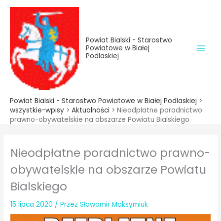
do
Przejdź
treści
do
treści
Powiat Bialski - Starostwo
Powiatowe w Białej
Podlaskiej
Powiat Bialski - Starostwo Powiatowe w Białej Podlaskiej
>
wszystkie-wpisy
>
Aktualności
>
Nieodpłatne poradnictwo
prawno-obywatelskie na obszarze Powiatu Bialskiego
Nieodpłatne poradnictwo prawno-
obywatelskie na obszarze Powiatu
Bialskiego
15 lipca 2020
/ Przez
Sławomir Maksymiuk