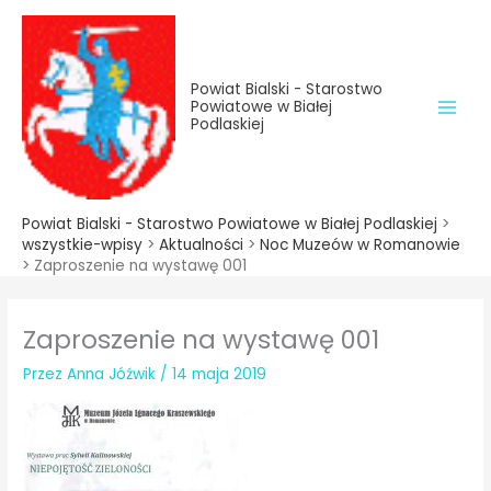
do
Przejdź
treści
do
treści
Powiat Bialski - Starostwo
Powiatowe w Białej
Podlaskiej
Powiat Bialski - Starostwo Powiatowe w Białej Podlaskiej
>
wszystkie-wpisy
>
Aktualności
>
Noc Muzeów w Romanowie
>
Zaproszenie na wystawę 001
Zaproszenie na wystawę 001
Przez
Anna Jóźwik
/
14 maja 2019