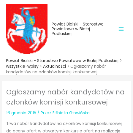
do
Przejdź
treści
do
treści
Powiat Bialski - Starostwo
Powiatowe w Białej
Podlaskiej
Powiat Bialski - Starostwo Powiatowe w Białej Podlaskiej
>
wszystkie-wpisy
>
Aktualności
>
Ogłaszamy nabór
kandydatów na członków komisji konkursowej
Ogłaszamy nabór kandydatów na
członków komisji konkursowej
16 grudnia 2015
/ Przez
Elżbieta Głowińska
Trwa nabór kandydatów na członków komisji konkursowej
do oceny ofert w otwartym konkursie ofert na realizację