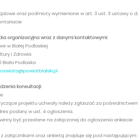
ądowe oraz podmioty wymienione w art. 3 ust. 3 ustawy o dz
ontariacie
tka organizacyjna wraz z danymi kontaktowymi:
e w Białej Podlaskiej
tury i Zdrowia
00 Biała Podlaska
:
oswiata@powiatbialski.pl
zenia konsultacji:
ne
dotyczące projektu uchwały należy zgłaszać za pośrednictwe
dres podany w ust. 4 ogłoszenia.
owinny być przesłane na załączonej do ogłoszenia ankiecie
z załącznikami oraz ankietą znajduje się pod następującym l