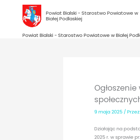
do
Przejdź
treści
do
Powiat Bialski - Starostwo Powiatowe w
Białej Podlaskiej
treści
Powiat Bialski - Starostwo Powiatowe w Białej Podl
Ogłoszenie 
społecznyc
9 maja 2025
/ Prze
Działając na podsta
2025 r. w sprawie 