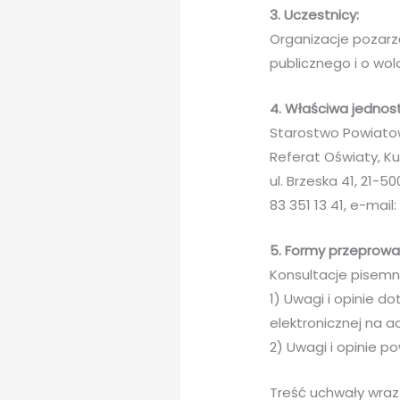
3. Uczestnicy:
Organizacje pozarz
publicznego i o wol
4. Właściwa jednos
Starostwo Powiatow
Referat Oświaty, Kul
ul. Brzeska 41, 21-5
83 351 13 41, e-mail
5. Formy przeprowad
Konsultacje pisem
1) Uwagi i opinie 
elektronicznej na a
2) Uwagi i opinie p
Treść uchwały wraz 