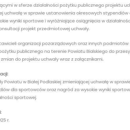
ącymi w sferze działalności pożytku publicznego projektu u
ej uchwałę w sprawie ustanowienia okresowych stypendiów
kie wyniki sportowe i wyróżniające osiągnięcia w działalnośc
onsultacji projekt przedmiotowej uchwały.
wicieli organizacji pozarządowych oraz innych podmiotów 
 pożytku publicznego na terenie Powiatu Bialskiego do przes
ji zmian do projektu uchwały wraz z załącznikami
.
acji:
y Powiatu w Białej Podlaskiej zmieniającej uchwałę w spraw
iów dla sportowców oraz nagród za wysokie wyniki sportowe
alności sportowej.
:
25 r.