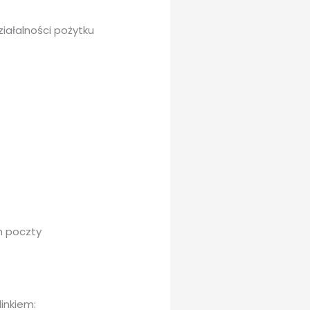
iałalności pożytku
m poczty
inkiem: