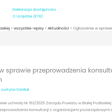
Deklaracja dostępności
O Urzędzie (ETR)
askiej
>
wszystkie-wpisy
>
Aktualności
>
Ogłoszenie w sprawi
w sprawie przeprowadzenia konsult
h
z
Justyna Daniluk
wie uchwały Nr 162/2025 Zarządu Powiatu w Białej Podlaskiej
przeprowadzenia konsultacji z organizacjami pozarządowymi 