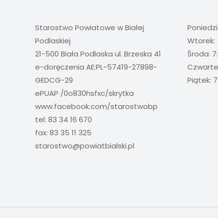
Starostwo Powiatowe w Białej
Poniedzi
Podlaskiej
Wtorek: 
21-500 Biała Podlaska ul. Brzeska 41
Środa: 7
e-doręczenia AE:PL-57419-27898-
Czwartek
GEDCG-29
Piątek: 7
ePUAP /0o830hsfxc/skrytka
www.facebook.com/starostwobp
tel: 83 34 16 670
fax: 83 35 11 325
starostwo@powiatbialski.pl