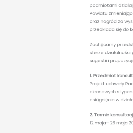
podmiotami działaj
Powiatu zmieniając
oraz nagród za wyso
przedkłada się do k
Zachęcamy przedsta
sferze działalności
sugestii i propozyc
1. Przedmiot konsult
Projekt uchwały Rad
okresowych stypend
osiągnięcia w dział
2. Termin konsultacji
12 maja– 26 maja 20