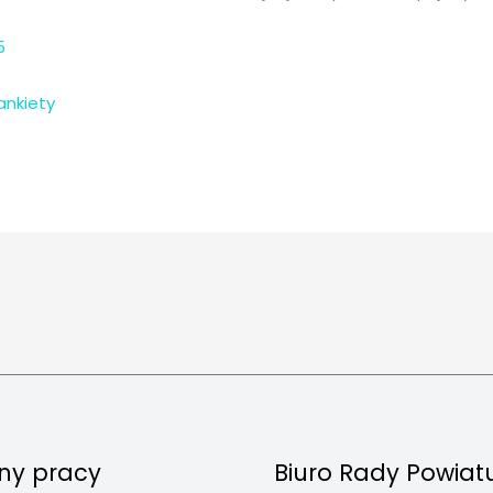
5
ankiety
ny pracy
Biuro Rady Powiat