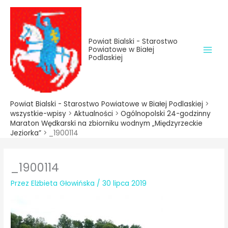
do
Przejdź
treści
do
treści
Powiat Bialski - Starostwo
Powiatowe w Białej
Podlaskiej
Powiat Bialski - Starostwo Powiatowe w Białej Podlaskiej
>
wszystkie-wpisy
>
Aktualności
>
Ogólnopolski 24-godzinny
Maraton Wędkarski na zbiorniku wodnym „Międzyrzeckie
Jeziorka”
>
_1900114
_1900114
Przez
Elżbieta Głowińska
/
30 lipca 2019