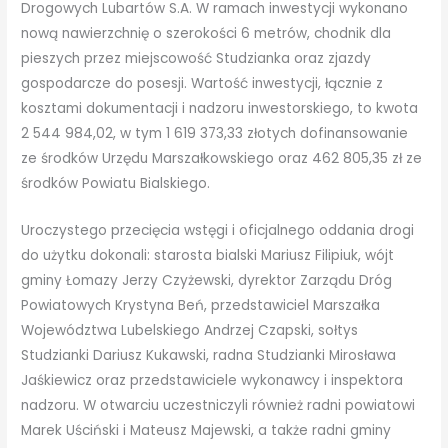
Drogowych Lubartów S.A. W ramach inwestycji wykonano
nową nawierzchnię o szerokości 6 metrów, chodnik dla
pieszych przez miejscowość Studzianka oraz zjazdy
gospodarcze do posesji. Wartość inwestycji, łącznie z
kosztami dokumentacji i nadzoru inwestorskiego, to kwota
2 544 984,02, w tym 1 619 373,33 złotych dofinansowanie
ze środków Urzędu Marszałkowskiego oraz 462 805,35 zł ze
środków Powiatu Bialskiego.
Uroczystego przecięcia wstęgi i oficjalnego oddania drogi
do użytku dokonali: starosta bialski Mariusz Filipiuk, wójt
gminy Łomazy Jerzy Czyżewski, dyrektor Zarządu Dróg
Powiatowych Krystyna Beń, przedstawiciel Marszałka
Województwa Lubelskiego Andrzej Czapski, sołtys
Studzianki Dariusz Kukawski, radna Studzianki Mirosława
Jaśkiewicz oraz przedstawiciele wykonawcy i inspektora
nadzoru. W otwarciu uczestniczyli również radni powiatowi
Marek Uściński i Mateusz Majewski, a także radni gminy