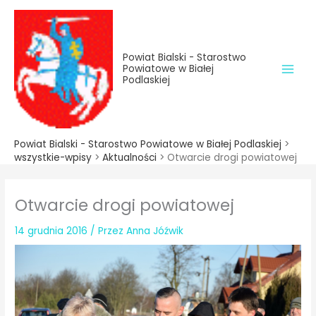
do
Przejdź
treści
do
treści
Powiat Bialski - Starostwo
Powiatowe w Białej
Podlaskiej
Powiat Bialski - Starostwo Powiatowe w Białej Podlaskiej
>
wszystkie-wpisy
>
Aktualności
>
Otwarcie drogi powiatowej
Otwarcie drogi powiatowej
14 grudnia 2016
/ Przez
Anna Jóźwik