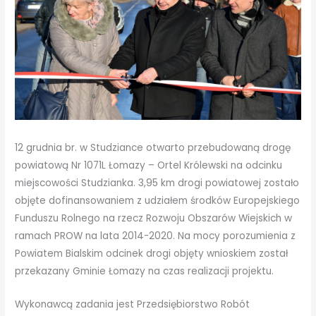
12 grudnia br. w Studziance otwarto przebudowaną drogę
powiatową Nr 1071L Łomazy – Ortel Królewski na odcinku
miejscowości Studzianka. 3,95 km drogi powiatowej zostało
objęte dofinansowaniem z udziałem środków Europejskiego
Funduszu Rolnego na rzecz Rozwoju Obszarów Wiejskich w
ramach PROW na lata 2014-2020. Na mocy porozumienia z
Powiatem Bialskim odcinek drogi objęty wnioskiem został
przekazany Gminie Łomazy na czas realizacji projektu.
Wykonawcą zadania jest Przedsiębior
stwo Robót