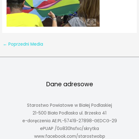
←
Poprzedni Media
Dane adresowe
Starostwo Powiatowe w Białej Podlaskiej
21-500 Biała Podlaska ul. Brzeska 41
e-doręczenia AE:PL-57419-27898-GEDCG-29
ePUAP /0o830hsfxc/skrytka
www.facebook.com/starostwobp