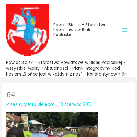
do
Przejdź
treści
do
treści
Powiat Bialski - Starostwo
Powiatowe w Białej
Podlaskiej
Powiat Bialski - Starostwo Powiatowe w Białej Podlaskiej
>
wszystkie-wpisy
>
Aktualności
>
Piknik Integracyjny pod
hasłem „Słońce jest w każdym z nas” – Konstantynów
>
64
64
Przez
Wioletta Bielecka
/
13 czerwca 2017