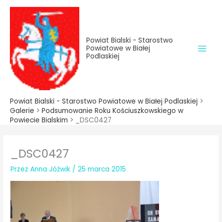
do
Przejdź
treści
do
treści
Powiat Bialski - Starostwo
Powiatowe w Białej
Podlaskiej
Powiat Bialski - Starostwo Powiatowe w Białej Podlaskiej
>
Galerie
>
Podsumowanie Roku Kościuszkowskiego w
Powiecie Bialskim
>
_DSC0427
_DSC0427
Przez
Anna Jóźwik
/
25 marca 2015