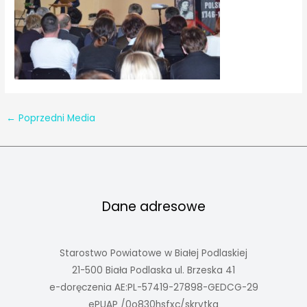
←
Poprzedni Media
Dane adresowe
Starostwo Powiatowe w Białej Podlaskiej
21-500 Biała Podlaska ul. Brzeska 41
e-doręczenia AE:PL-57419-27898-GEDCG-29
ePUAP /0o830hsfxc/skrytka