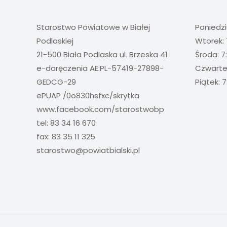
Starostwo Powiatowe w Białej
Poniedzi
Podlaskiej
Wtorek: 
21-500 Biała Podlaska ul. Brzeska 41
Środa: 7
e-doręczenia AE:PL-57419-27898-
Czwartek
GEDCG-29
Piątek: 7
ePUAP /0o830hsfxc/skrytka
www.facebook.com/starostwobp
tel: 83 34 16 670
fax: 83 35 11 325
starostwo@powiatbialski.pl