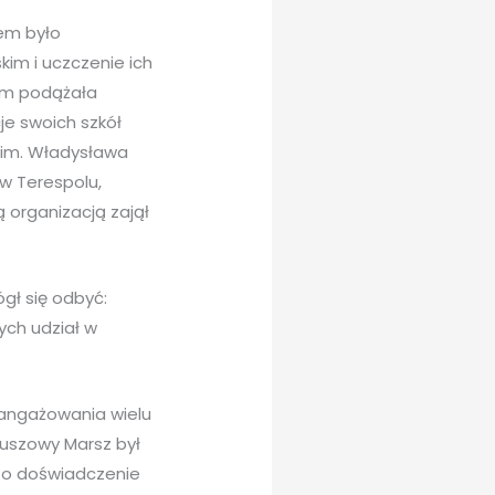
lem było
im i uczczenie ich
wym podążała
je swoich szkół
ł im. Władysława
w Terespolu,
 organizacją zajął
ógł się odbyć:
cych udział w
aangażowania wielu
leuszowy Marsz był
To doświadczenie