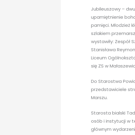
Jubileuszowy – dwu
upamiętnienie boha
pamięci. Młodzież k
szlakiem przemarszu
wystawiły: Zespół S
Stanisława Reymont
Liceum Ogólnokszta
się ZS w Małaszewi
Do Starostwa Powiat
przedstawiciele stra
Marszu.
Starosta bialski T
osób i instytucji w
głównym wydarzenie