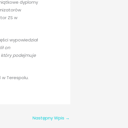
amiątkowe dyplomy
anizatorów
ktor ZS w
zęści wypowiedział
ił on
, który podejmuje
1 w Terespolu.
Następny Wpis
→