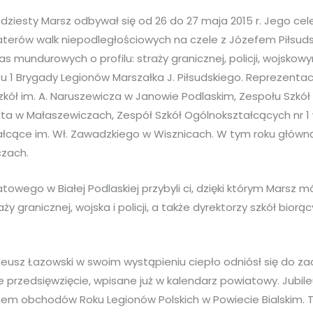
dziesty Marsz odbywał się od 26 do 27 maja 2015 r. Jego ce
terów walk niepodległościowych na czele z Józefem Piłsudsk
las mundurowych o profilu: straży granicznej, policji, wojsko
 1 Brygady Legionów Marszałka J. Piłsudskiego. Reprezentac
zkół im. A. Naruszewicza w Janowie Podlaskim, Zespołu Szkó
a w Małaszewiczach, Zespół Szkół Ogólnokształcących nr 1 
łcące im. Wł. Zawadzkiego w Wisznicach. W tym roku główną
czach.
owego w Białej Podlaskiej przybyli ci, dzięki którym Marsz m
ży granicznej, wojska i policji, a także dyrektorzy szkół biorą
adeusz Łazowski w swoim wystąpieniu ciepło odniósł się do z
 te przedsięwzięcie, wpisane już w kalendarz powiatowy. Jubi
m obchodów Roku Legionów Polskich w Powiecie Bialskim. 