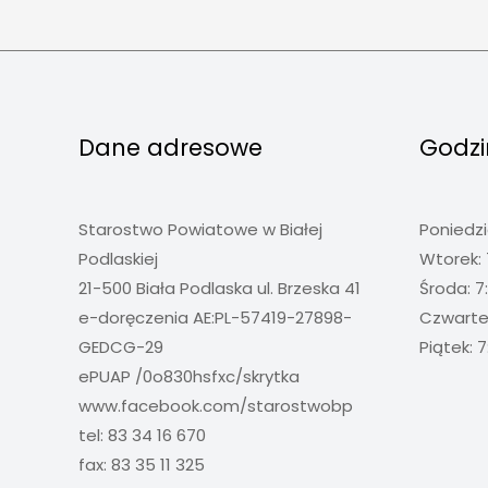
Dane adresowe
Godzi
Starostwo Powiatowe w Białej
Poniedzi
Podlaskiej
Wtorek: 
21-500 Biała Podlaska ul. Brzeska 41
Środa: 7
e-doręczenia AE:PL-57419-27898-
Czwartek
GEDCG-29
Piątek: 7
ePUAP /0o830hsfxc/skrytka
www.facebook.com/starostwobp
tel: 83 34 16 670
fax: 83 35 11 325