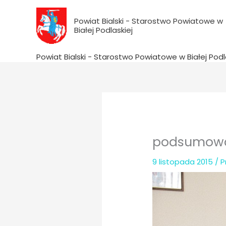
do
Przejdź
treści
do
Powiat Bialski - Starostwo Powiatowe w
Białej Podlaskiej
treści
Powiat Bialski - Starostwo Powiatowe w Białej Podl
podsumowa
9 listopada 2015
/ 