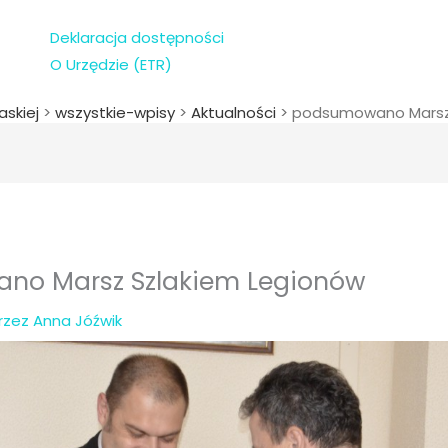
Deklaracja dostępności
O Urzędzie (ETR)
askiej
>
wszystkie-wpisy
>
Aktualności
>
podsumowano Marsz 
no Marsz Szlakiem Legionów
Przez
Anna Jóźwik