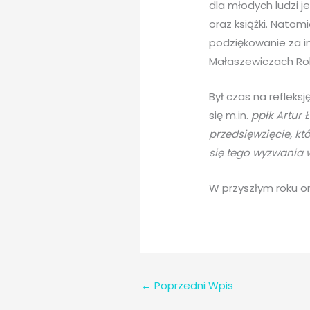
dla młodych ludzi 
oraz książki. Nato
podziękowanie za in
Małaszewiczach Ro
Był czas na refleks
się m.in.
ppłk Artur
przedsięwzięcie, k
się tego wyzwania
W przyszłym roku or
←
Poprzedni Wpis