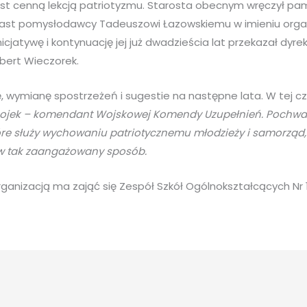
jest cenną lekcją patriotyzmu. Starosta obecnym wręczył p
miast pomysłodawcy Tadeuszowi Łazowskiemu w imieniu org
icjatywę i kontynuację jej już dwadzieścia lat przekazał dyre
bert Wieczorek.
ję, wymianę spostrzeżeń i sugestie na następne lata. W tej c
 Łojek – komendant Wojskowej Komendy Uzupełnień. Pochwal
tóre służy wychowaniu patriotycznemu młodzieży i samorząd
 w tak zaangażowany sposób.
ganizacją ma zająć się Zespół Szkół Ogólnokształcących Nr 