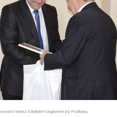
owano Marsz Szlakiem Legionów po Podlasiu.