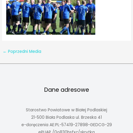
←
Poprzedni Media
Dane adresowe
Starostwo Powiatowe w Białej Podlaskiej
21-500 Biała Podlaska ul. Brzeska 41
e-doręczenia AE:PL-57419-27898-GEDCG-29
ePUAP /0o830hsfxc/skrytka