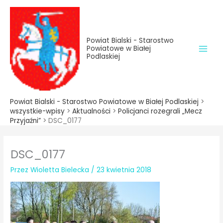
do
Przejdź
treści
do
treści
Powiat Bialski - Starostwo
Powiatowe w Białej
Podlaskiej
Powiat Bialski - Starostwo Powiatowe w Białej Podlaskiej
>
wszystkie-wpisy
>
Aktualności
>
Policjanci rozegrali „Mecz
Przyjaźni”
>
DSC_0177
DSC_0177
Przez
Wioletta Bielecka
/
23 kwietnia 2018