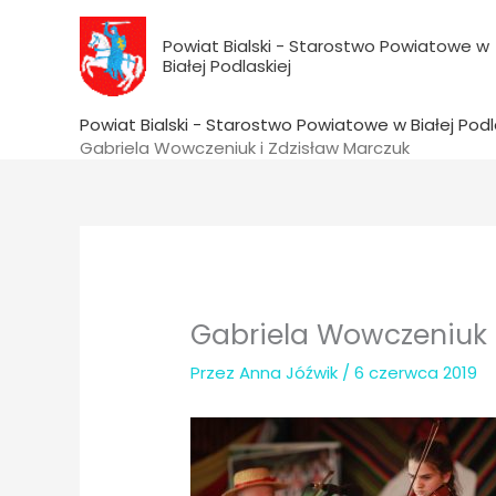
do
Przejdź
treści
do
Powiat Bialski - Starostwo Powiatowe w
Białej Podlaskiej
treści
Powiat Bialski - Starostwo Powiatowe w Białej Podl
Gabriela Wowczeniuk i Zdzisław Marczuk
Gabriela Wowczeniuk 
Przez
Anna Jóźwik
/
6 czerwca 2019