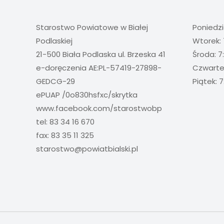
Starostwo Powiatowe w Białej
Poniedzi
Podlaskiej
Wtorek: 
21-500 Biała Podlaska ul. Brzeska 41
Środa: 7
e-doręczenia AE:PL-57419-27898-
Czwartek
GEDCG-29
Piątek: 7
ePUAP /0o830hsfxc/skrytka
www.facebook.com/starostwobp
tel: 83 34 16 670
fax: 83 35 11 325
starostwo@powiatbialski.pl