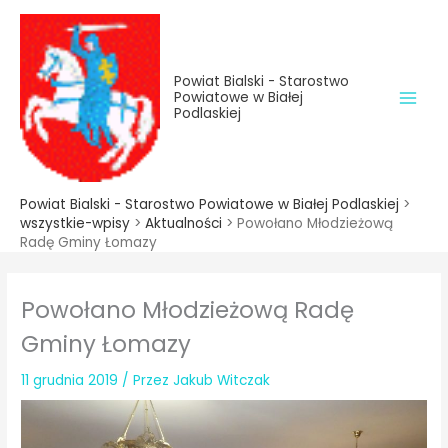
do
Przejdź
treści
do
treści
Powiat Bialski - Starostwo
Powiatowe w Białej
Podlaskiej
Powiat Bialski - Starostwo Powiatowe w Białej Podlaskiej
>
wszystkie-wpisy
>
Aktualności
>
Powołano Młodzieżową
Radę Gminy Łomazy
Powołano Młodzieżową Radę
Gminy Łomazy
11 grudnia 2019
/ Przez
Jakub Witczak